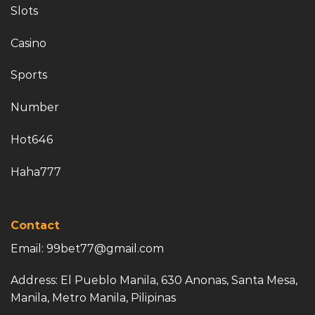
Slots
Casino
Sports
Number
Hot646
Haha777
Contact
Email:
99bet77@gmail.com
Address: El Pueblo Manila, 630 Anonas, Santa Mesa,
Manila, Metro Manila, Pilipinas