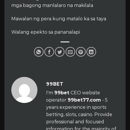
mga bagong manlalaro na makilala
Mawalan ng pera kung matalo ka sa taya
Walang epekto sa pananalapi
99BET
I'm
99bet
CEO website
operator
99bet77.com
- 5
years experience in sports
betting, slots, casino. Provide
professional and focused
information for the majority of