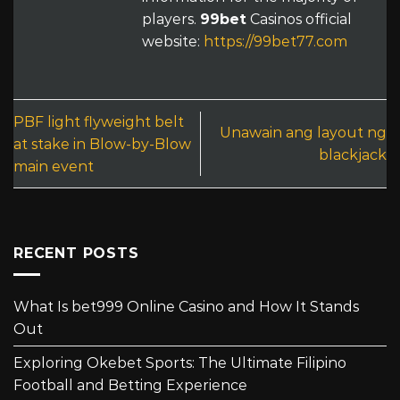
players.
99bet
Casinos official
website:
https://99bet77.com
PBF light flyweight belt
Unawain ang layout ng
at stake in Blow-by-Blow
blackjack
main event
RECENT POSTS
What Is bet999 Online Casino and How It Stands
Out
Exploring Okebet Sports: The Ultimate Filipino
Football and Betting Experience