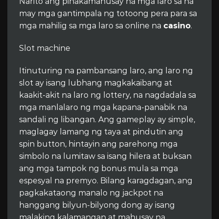
Narito ang pinakamahusay na mga laro sa na
may mga gantimpala ng totoong pera para sa
mga mahilig sa mga laro sa online na
casino
.
Slot machine
Itinuturing na pambansang laro, ang laro ng
slot ay isang lubhang magkakaibang at
kaakit-akit na laro ng lottery, na nagdadala sa
mga manlalaro ng mga kapana-panabik na
sandali ng libangan. Ang gameplay ay simple,
maglagay lamang ng taya at pindutin ang
spin button, hintayin ang parehong mga
simbolo na lumitaw sa isang hilera at buksan
ang mga tampok ng bonus mula sa mga
espesyal na premyo. Bilang karagdagan, ang
pagkakataong manalo ng jackpot na
hanggang bilyun-bilyong dong ay isang
malaking kalamangan at mahusay na