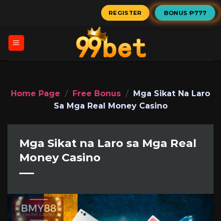
Skip
REGISTER
BONUS ₱777
to
content
Home Page
/
Free Bonus
/
Mga Sikat Na Laro
Sa Mga Real Money Casino
Mga Sikat na Laro sa Mga Real
Money Casino