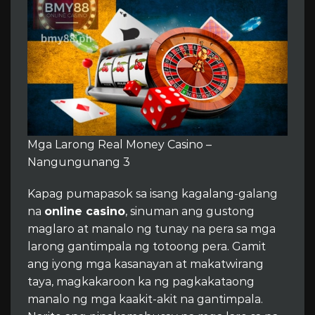
Mga Larong Real Money Casino –
Nangungunang 3
Kapag pumapasok sa isang kagalang-galang
na
online casino
, sinuman ang gustong
maglaro at manalo ng tunay na pera sa mga
larong gantimpala ng totoong pera. Gamit
ang iyong mga kasanayan at makatwirang
taya, magkakaroon ka ng pagkakataong
manalo ng mga kaakit-akit na gantimpala.