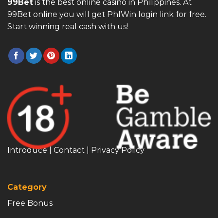
99Bet
is the best online casino in Philippines. At
99Bet online you will get PhlWin login link for free.
Start winning real cash with us!
Introduce
|
Contact
|
Privacy Policy
Category
Free Bonus